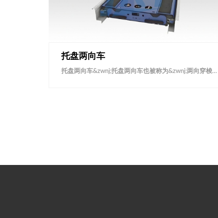
​托盘两向车
托盘两向车&zwnj;托盘两向车也被称为&zwnj;两向穿梭车&zwnj;，是用于托盘自动化货架密集存储系统的核心自动化设备穿梭车母车应用领域如果您对我们的产品有兴趣，想了解更多产品的参数及视频苏州佳日合可为您提供实际案例参考，免费进行可行性规划设计免费获取规划方案